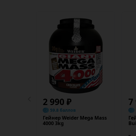
2 990 ₽
7
59.8 баллов
Гейнер Weider Mega Mass
Ге
4000 3kg
Bui