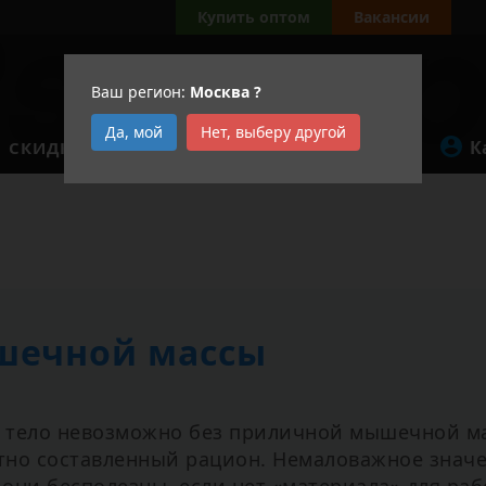
Купить оптом
Вакансии
Ваш регион:
Москва
?
Да, мой
Нет, выберу другой
К
СКИДКИ
АКЦИИ
шечной массы
 тело невозможно без приличной мышечной ма
тно составленный рацион. Немаловажное значе