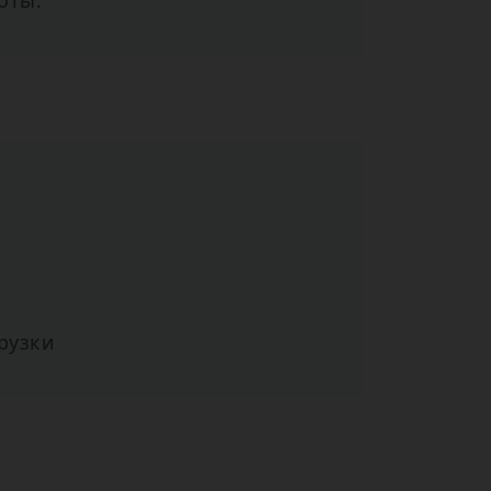
оты.
рузки