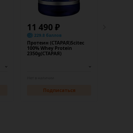
11 490 ₽
7 642
229.8 баллов
152.84
Протеин (СТАРАЯ)Scitec
Протеин 
100% Whey Protein
lb
2350g(СТАРАЯ)
Нет в наличии
Нет в нали
Подписаться
По