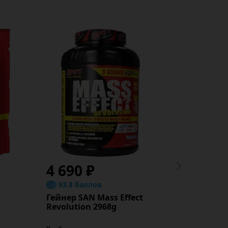
4 690 ₽
11 99
93.8 баллов
239.8 
Гейнер SAN Mass Effect
Гейнер O
Revolution 2968g
5455g