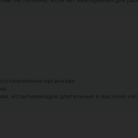
они бесполезны, если нет «материала» для раб
осстановление организма
ма
нам, испытывающим длительные и высокие наг