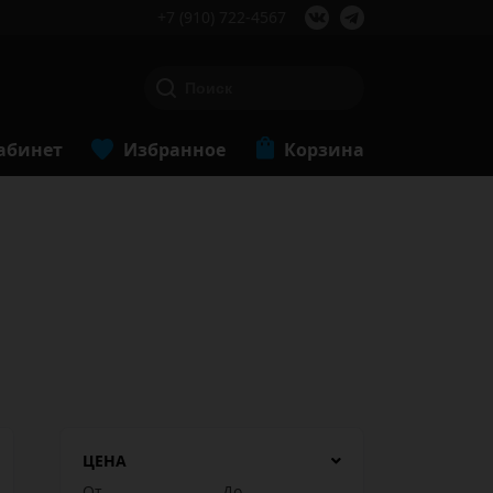
+7 (910) 722-4567
абинет
Избранное
Корзина
ЦЕНА
От
До