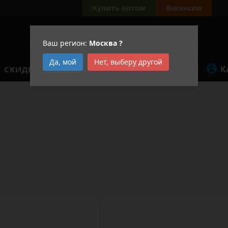
Купить оптом
Вакансии
Ваш регион:
Москва
?
Да, мой
Нет, выберу другой
К
СКИДКИ
АКЦИИ