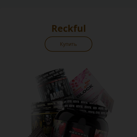
Reckful
Купить