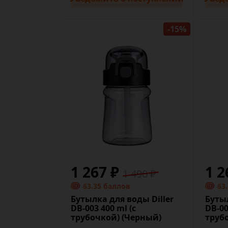
-15%
1 267 ₽
1 2
1 490 ₽
63.35 баллов
63
Бутылка для воды Diller
Бутыл
DB-003 400 ml (с
DB-00
трубочкой) (Черный)
труб