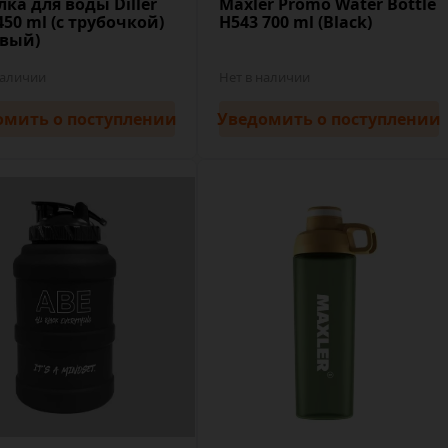
ка для воды Diller
Maxler Promo Water Bottle
450 ml (с трубочкой)
H543 700 ml (Black)
овый)
наличии
Нет в наличии
омить
о поступлении
Уведомить
о поступлении