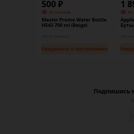
500 ₽
1 8
25 баллов
94
Maxler Promo Water Bottle
Appli
H543 700 ml (Beige)
Бутыл
Нет в наличии
Нет в 
Уведомить
о поступлении
Увед
Подпишись н
П