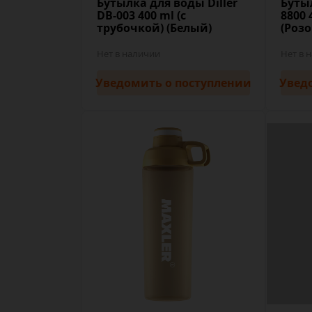
Бутылка для воды Diller
Бутыл
DB-003 400 ml (с
8800 
трубочкой) (Белый)
(Роз
Нет в наличии
Нет в 
Уведомить
о поступлении
Увед