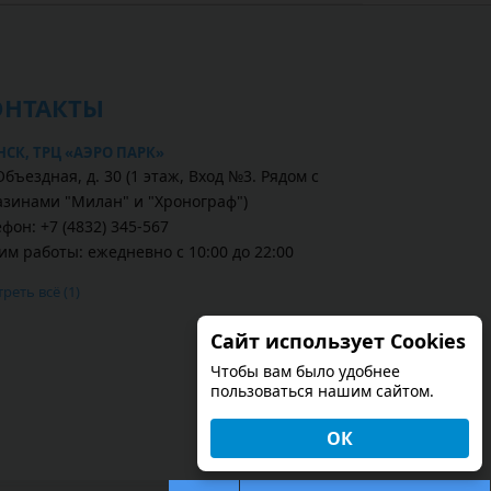
ОНТАКТЫ
НСК, ТРЦ «АЭРО ПАРК»
Объездная, д. 30 (1 этаж, Вход №3. Рядом с
азинами "Милан" и "Хронограф")
фон: +7 (4832) 345-567
им работы: ежедневно с 10:00 до 22:00
реть всё (1)
Сайт использует Cookies
Чтобы вам было удобнее
пользоваться нашим сайтом.
ОК