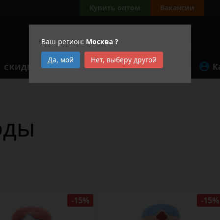
Купить оптом
Вакансии
Ваш регион:
Москва
?
Да, мой
Нет, выберу другой
К
СКИДКИ
АКЦИИ
оды
-15%
-15%