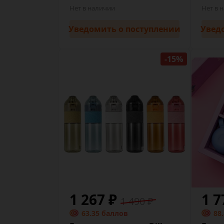
Нет в наличии
Нет в 
Уведомить
о поступлении
Увед
-15%
1 267 ₽
1 7
1 490 ₽
63.35 баллов
88