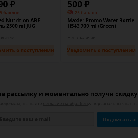
90 ₽
500 ₽
.5 баллов
25 баллов
ed Nutrition ABE
Maxler Promo Water Bottle
ь 2500 ml JUG
H543 700 ml (Green)
наличии
Нет в наличии
омить
о поступлении
Уведомить
о поступлении
а рассылку и моментально получи скидку 
родолжая, вы даете
согласие на обработку
персональных данны
Подписаться