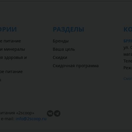
ОРИИ
РАЗДЕЛЫ
К
е питание
Бренды
БРЯ
ул. 
 и минералы
Ваша цель
маг
я здоровья и
Скидки
Теле
Скидочная программа
Реж
ое питание
Смот
ы
итания «
2scoop
»
,
e-mail:
info@2scoop.ru