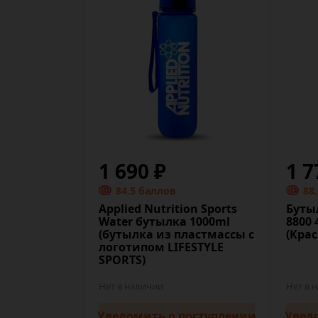
1 690 ₽
1 7
84.5 баллов
88
Applied Nutrition Sports
Бутыл
Water бутылка 1000ml
8800 
(бутылка из пластмассы с
(Кра
логотипом LIFESTYLE
SPORTS)
Нет в наличии
Нет в 
Уведомить
о поступлении
Увед