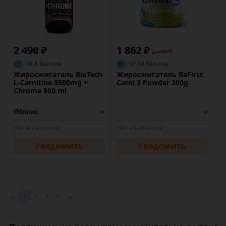
2 490 ₽
1 862 ₽
2 190 ₽
49.8 баллов
37.24 баллов
Жиросжигатель BioTech
Жиросжигатель BeFirst
L-Carnitine 3500mg +
Carni 3 Powder 200g
Chrome 500 ml
Нет в наличии
Нет в наличии
Уведомить
Уведомить
←
1
2
3
4
→