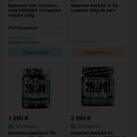
Креатин Trec Nutrition
Креатин Reckful ® Tri-
CM3 POWDER Tricreatine
creatine 300g 60 serv
malate 250g
Наличие:
5 шт
Нет в наличии
Купить в 1 клик
В корзину
Уведомить
1 890 ₽
2 590 ₽
37.8 баллов
51.8 баллов
Креатин Reckful ® Tri-
Креатин Reckful Tri-